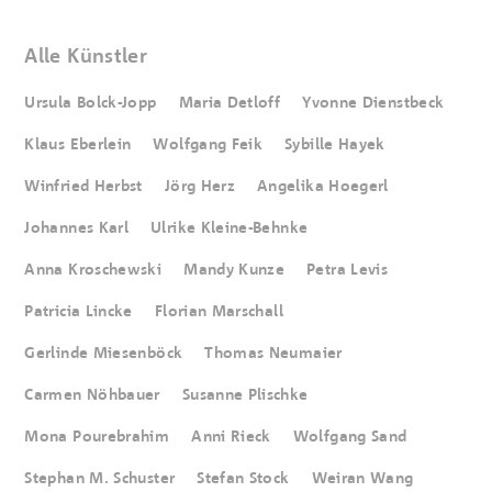
Alle Künstler
Ursula Bolck-Jopp
Maria Detloff
Yvonne Dienstbeck
Klaus Eberlein
Wolfgang Feik
Sybille Hayek
Winfried Herbst
Jörg Herz
Angelika Hoegerl
Johannes Karl
Ulrike Kleine-Behnke
Anna Kroschewski
Mandy Kunze
Petra Levis
Patricia Lincke
Florian Marschall
Gerlinde Miesenböck
Thomas Neumaier
Carmen Nöhbauer
Susanne Plischke
Mona Pourebrahim
Anni Rieck
Wolfgang Sand
Stephan M. Schuster
Stefan Stock
Weiran Wang