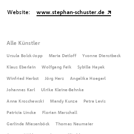
Website:
www.stephan-schuster.de
Alle Künstler
Ursula Bolck-Jopp
Maria Detloff
Yvonne Dienstbeck
Klaus Eberlein
Wolfgang Feik
Sybille Hayek
Winfried Herbst
Jörg Herz
Angelika Hoegerl
Johannes Karl
Ulrike Kleine-Behnke
Anna Kroschewski
Mandy Kunze
Petra Levis
Patricia Lincke
Florian Marschall
Gerlinde Miesenböck
Thomas Neumaier