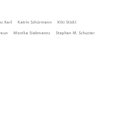
s Karl
Katrin Schürmann
Kiki Stickl
raun
Monika Siebmanns
Stephan M. Schuster