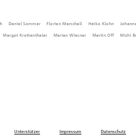
ch
Daniel Sommer
Florian Marschall
Heiko Klohn
Johanne
Margot Krottenthaler
Marian Wiesner
Martin Off
Michi B
Unterstützer
Impressum
Datenschutz