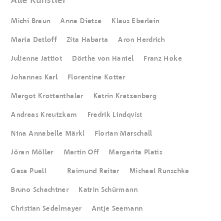
Alle Künstler
Michi Braun
Anna Dietze
Klaus Eberlein
Maria Detloff
Zita Habarta
Aron Herdrich
Julienne Jattiot
Dörthe von Haniel
Franz Hoke
Johannes Karl
Florentine Kotter
Margot Krottenthaler
Katrin Kratzenberg
Andreas Kreutzkam
Fredrik Lindqvist
Nina Annabelle Märkl
Florian Marschall
Jöran Möller
Martin Off
Margarita Platis
Gesa Puell
Raimund Reiter
Michael Runschke
Bruno Schachtner
Katrin Schürmann
Christian Sedelmayer
Antje Seemann