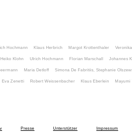
rich Hochmann
Klaus Herbrich
Margot Krottenthaler
Veronika
Heiko Klohn
Ulrich Hochmann
Florian Marschall
Johannes K
Feermann
Maria Detloff
Simona De Fabritiis, Stephanie Olszew
 Eva Zenetti
Robert Weissenbacher
Klaus Eberlein
Mayumi
v
Presse
Unterstützer
Impressum